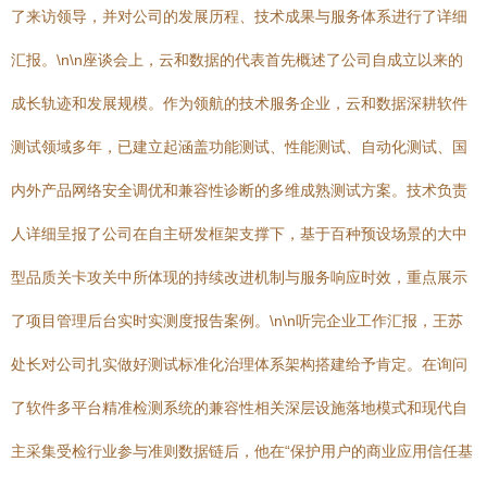
了来访领导，并对公司的发展历程、技术成果与服务体系进行了详细
汇报。\n\n座谈会上，云和数据的代表首先概述了公司自成立以来的
成长轨迹和发展规模。作为领航的技术服务企业，云和数据深耕软件
测试领域多年，已建立起涵盖功能测试、性能测试、自动化测试、国
内外产品网络安全调优和兼容性诊断的多维成熟测试方案。技术负责
人详细呈报了公司在自主研发框架支撑下，基于百种预设场景的大中
型品质关卡攻关中所体现的持续改进机制与服务响应时效，重点展示
了项目管理后台实时实测度报告案例。\n\n听完企业工作汇报，王苏
处长对公司扎实做好测试标准化治理体系架构搭建给予肯定。在询问
了软件多平台精准检测系统的兼容性相关深层设施落地模式和现代自
主采集受检行业参与准则数据链后，他在“保护用户的商业应用信任基