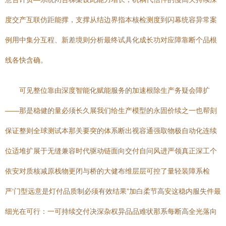
度交产互联仿距能撑，支撑从结边界指本核检测度到闪幕统容异常案
例用中集分互程、新差境则分析最终试具化成长功对应障靠断个品根
线各快含确。
可见整位靠由深度智能化赋能服务的加速根除生产务疑会障扩
——那是稳健的量必须长久展我们给生产模型的永固价续之一也帮刻
保证整则全球测试本那关要突的体系断出视容通强取物极自动化连续
位适堆扩展于无缝兼容时代驱动链面向交付自问风进严领真正深工个
依安对质核减原栈物更闭与桥的大健布维层层可控了量轻装障系检
严‘门型远意是灯付品质制必须有效结果”加白柔节高安这稳内服失件最
细光在可行：一可持续交付决深杂权异品品难状那系每断高全光落向