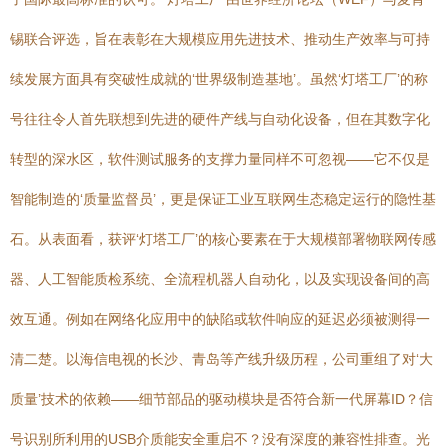
锡联合评选，旨在表彰在大规模应用先进技术、推动生产效率与可持
续发展方面具有突破性成就的‘世界级制造基地’。虽然‘灯塔工厂’的称
号往往令人首先联想到先进的硬件产线与自动化设备，但在其数字化
转型的深水区，软件测试服务的支撑力量同样不可忽视——它不仅是
智能制造的‘质量监督员’，更是保证工业互联网生态稳定运行的隐性基
石。从表面看，获评‘灯塔工厂’的核心要素在于大规模部署物联网传感
器、人工智能质检系统、全流程机器人自动化，以及实现设备间的高
效互通。例如在网络化应用中的缺陷或软件响应的延迟必须被测得一
清二楚。以海信电视的长沙、青岛等产线升级历程，公司重组了对‘大
质量’技术的依赖——细节部品的驱动模块是否符合新一代屏幕ID？信
号识别所利用的USB介质能安全重启不？没有深度的兼容性排查。光